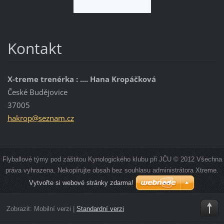
Kontakt
X-treme trenérka : .... Hana Kropáčková
České Budějovice
37005
hakrop@s
eznam.cz
Flyballové týmy pod záštitou Kynologického klubu při JČU © 2012 Všechna
práva vyhrazena. Nekopírujte obsah bez souhlasu administrátora Xtreme.
Vytvořte si webové stránky zdarma!
Zobrazit:
Mobilní verzi
|
Standardní verzi