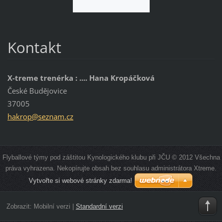
Kontakt
X-treme trenérka : .... Hana Kropáčková
České Budějovice
37005
hakrop@s
eznam.cz
Flyballové týmy pod záštitou Kynologického klubu při JČU © 2012 Všechna
práva vyhrazena. Nekopírujte obsah bez souhlasu administrátora Xtreme.
Vytvořte si webové stránky zdarma!
Zobrazit:
Mobilní verzi
|
Standardní verzi