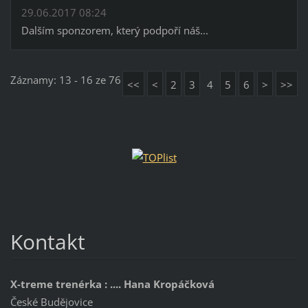
29.06.2017 08:24
Dalším sponzorem, který podpoří náš...
Záznamy: 13 - 16 ze 76
<<
<
2
3
4
5
6
>
>>
Kontakt
X-treme trenérka : .... Hana Kropáčková
České Budějovice