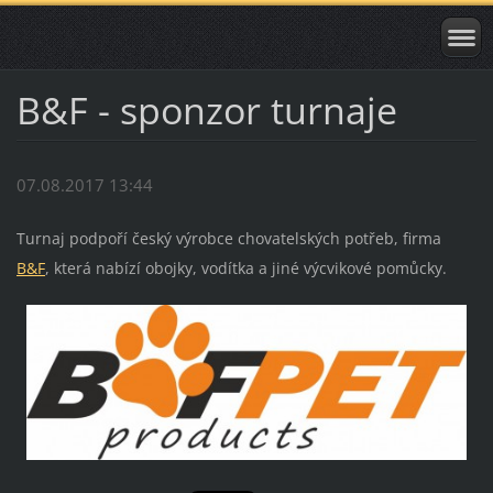
B&F - sponzor turnaje
07.08.2017 13:44
Turnaj podpoří český výrobce chovatelských potřeb, firma
B&F
, která nabízí obojky, vodítka a jiné výcvikové pomůcky.