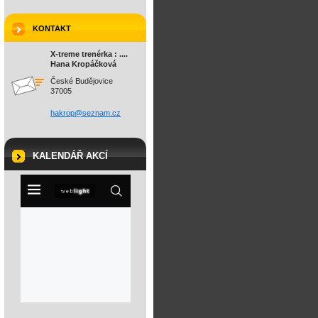
KONTAKT
X-treme trenérka : ....
Hana Kropáčková
České Budějovice
37005
hakrop@s
eznam.cz
KALENDÁŘ AKCÍ