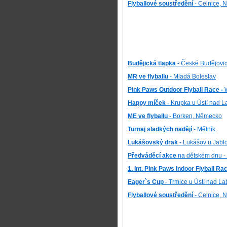
Flyballové soustředění
- Celnice, 
Budějická tlapka
- České Budějovi
MR ve flyballu
- Mladá Boleslav
Pink Paws Outdoor Flyball Race -
Happy míček
- Krupka u Ústí nad 
ME ve flyballu
- Borken, Německo
Turnaj sladkých nadějí
- Mělník
Lukášovský drak -
Lukášov u Jabl
Předváděcí akce
na dětském dnu -
1. Int. Pink Paws Indoor Flyball Ra
Eager`s Cup
- Trmice u Ústí nad L
Flyballové soustředění
- Celnice, 