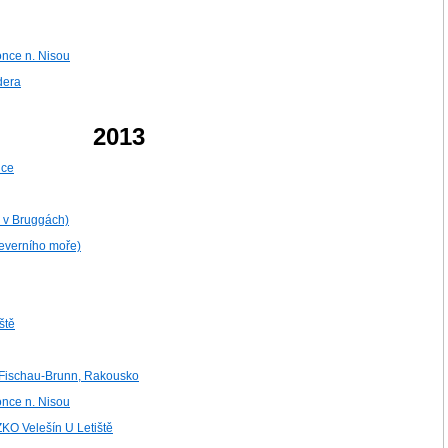
once n. Nisou
dera
2013
ice
ci v Bruggách)
 Severního moře)
ště
Fischau-Brunn, Rakousko
once n. Nisou
ZKO Velešín U Letiště