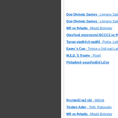
Dog Olympic Games
- Lignano Sabi
Dog Olympic Games
- Lignano Sabia
MR ve flyballu
- Mladá Boleslav
Otevřené mistrovství BCCCZ ve fl
Turnaj sladkých nadějí
- Praha, Le
Eager`s Cup
- Trmice u Ústí nad L
M.E.D.´S Trophy
- Plzeň
Flyballové soustředění Ličov
Rychlejší než vítr
- Mělník
Tirolien Adler
- Telfs, Rakousko
MR ve flyballu
- Mladá Boleslav