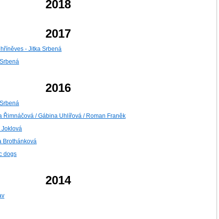
2018
2017
hříněves - Jitka Srbená
 Srbená
2016
a Srbená
ka Řimnáčová / Gábina Uhlířová / Roman Franěk
a Joklová
a Brothánková
ic dogs
2014
av