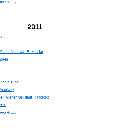
Nové Hrady
2011
ce
Wiener Neustadt, Rakousko
Labem
once n. Nisou
 Vodňany
ce
- Wiener Neustadt, Rakousko
abem
Nové Hrady