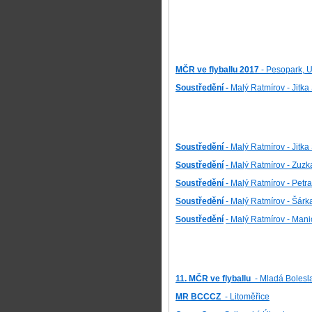
MČR ve flyballu 2017
- Pesopark, U
Soustředění -
Malý Ratmírov
- Jitka
Soustředění
- Malý Ratmírov - Jitk
Soustředění
- Malý Ratmírov - Zuz
Soustředění
- Malý Ratmírov - Petr
Soustředění
- Malý Ratmírov - Šárk
Soustředění
- Malý Ratmírov - Man
11.
M
ČR ve flyballu
- M
ladá Bolesl
MR
B
CCCZ
- L
itoměřice