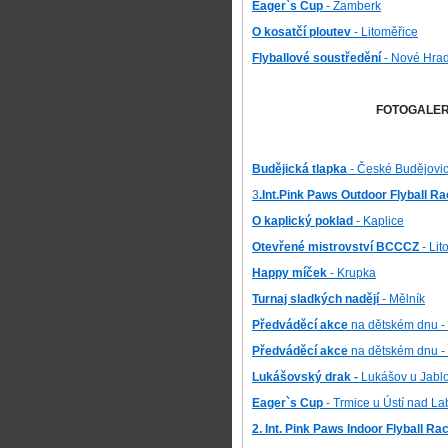
Eager`s Cup
- Žamberk
O kosatčí ploutev
- Litoměřice
Flyballové soustředění
- N
ové Hra
FOTOGALER
Budějická tlapka
- České Budějovi
3
.Int.Pink Paws Outdoor Flyball Ra
O kaplický poklad
- Kaplice
Otevřené mistrovství BCCCZ
- Lit
Happy míček
- Krupka
Turnaj sladkých nadějí
- Mělník
Předváděcí akce
na dětském dnu - 
Předváděcí akce
na dětském dnu - 
Lukášovský drak -
Lukášov u Jabl
Eager`s Cup
- Trmice u Ústí nad L
2. Int. Pink Paws Indoor Flyball Ra