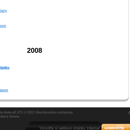
tňany
abem
2008
tlapku
Labem
kého klubu při JČU © 2012 Všechna práva vyhrazena.
rátora Xtreme.
Vytvořte si webové stránky zdarma!