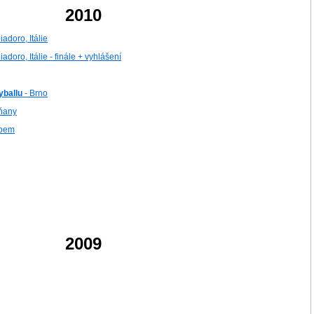
2010
adoro, Itálie
doro, Itálie - finále + vyhlášení
yballu
- Brno
tňany
abem
2009