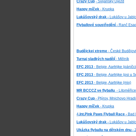
Crazy Cup
- Svijanský Újezd
Happy míček
- Krupka
Lukášovský drak -
Lukášov u Jabl
Flyballové soustředění -
Ranč Esa
Budějckej xtreme
- České Budějov
Turnaj sladkých nadějí
- Mělník
EFC 2013
- Belgie, Aartrijke (páníč
EFC 2013
- Belgie, Aartrijke (psi u
EFC 2013
- Belgie, Aartrijke (mix)
MR BCCCZ ve flyballu
- Litoměřice
Crazy Cup
- Ptýrov, Mnichovo Hradi
Happy míček
- Krupka
4
.Int.Pink Paws Flyball Race -
Bad 
Lukášovský drak -
Lukášov u Jabl
Ukázka flyballu na dětském dnu -