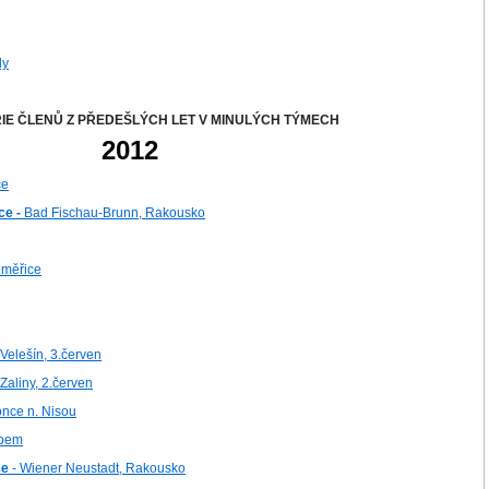
dy
IE ČLENŮ Z PŘEDEŠLÝCH LET V MINULÝCH TÝMECH
2012
ce
ce -
Bad Fischau-Brunn, Rakousko
oměřice
Velešín, 3.červen
Zaliny, 2.červen
once n. Nisou
abem
ce
- Wiener Neustadt, Rakousko