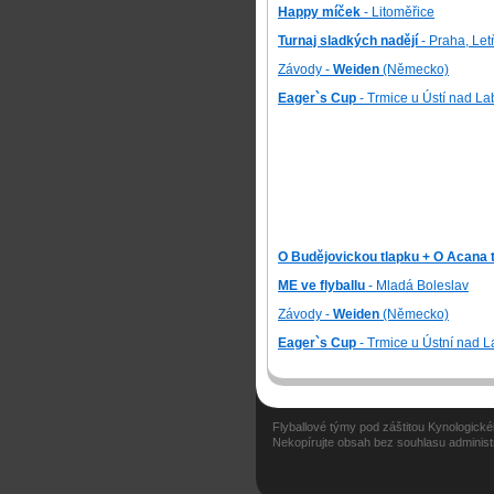
Happy míček
- Litoměřice
Turnaj sladkých nadějí
- Praha, Le
Závody -
Weiden
(Německo)
Eager`s Cup
- Trmice u Ústí nad L
O Budějovickou tlapku + O Acana 
ME ve flyballu
- Mladá Boleslav
Závody -
Weiden
(Německo)
Eager`s Cup
- Trmice u Ústní nad 
Flyballové týmy pod záštitou Kynologic
Nekopírujte obsah bez souhlasu administ