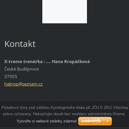
Kontakt
X-treme trenérka : .... Hana Kropáčková
České Budějovice
37005
hakrop@s
eznam.cz
Flyballové týmy pod záštitou Kynologického klubu při JČU © 2012 Všechna
práva vyhrazena. Nekopírujte obsah bez souhlasu administrátora Xtreme.
Vytvořte si webové stránky zdarma!