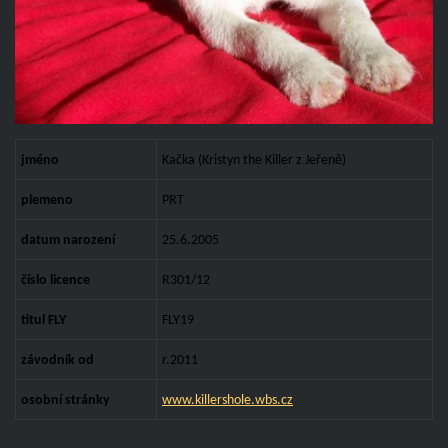
jméno
Kačka (Kristyn the Killer z Jeřeně)
plemeno
PRT
datum narození
25.6.2005
číslo licence
R301/12
titul FLY
FLY19
závodník od
r.2011
osobní stránky
www.killershole.wbs.cz