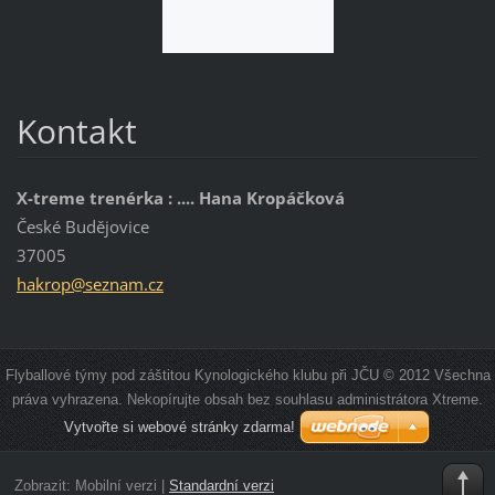
Kontakt
X-treme trenérka : .... Hana Kropáčková
České Budějovice
37005
hakrop@s
eznam.cz
Flyballové týmy pod záštitou Kynologického klubu při JČU © 2012 Všechna
práva vyhrazena. Nekopírujte obsah bez souhlasu administrátora Xtreme.
Vytvořte si webové stránky zdarma!
Zobrazit:
Mobilní verzi
|
Standardní verzi