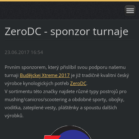
ZeroDC - sponzor turnaje
23.06.2017 16:54
Prvním sponzorem, který přislíbil svou podporu našemu
turnaji
Budějckej Xtreme 2017
je již tradičně kvalitní český
výrobce kynologických potřeb
ZeroDC
.
V sortimentu této značky najdete různé typy postrojů pro
mushing/canicros/scootering a obdobné sporty, obojky,
vodítka, zateplené vesty, pláštěnky a spoustu dalších
výrobků.