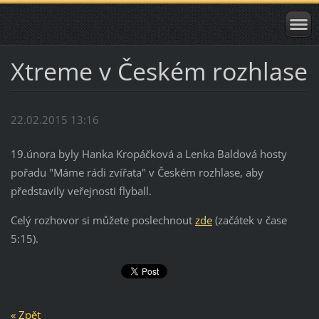
Xtreme v Českém rozhlase
22.02.2015 13:16
19.února byly Hanka Kropáčková a Lenka Baldová hosty
pořadu "Máme rádi zvířata" v Českém rozhlase, aby
představily veřejnosti flyball.
Celý rozhovor si můžete poslechnout
zde
(začátek v čase
5:15).
« Zpět