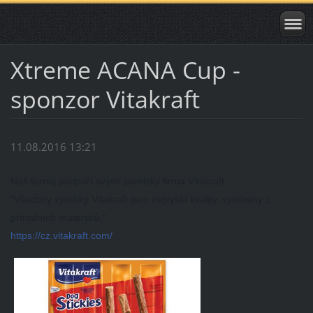
Xtreme ACANA Cup -
sponzor Vitakraft
11.08.2016 13:21
Náš turnaj podpoří svými pamlsky firma Vitakraft.
"Všechny výrobky Vitakraft jsou nejvyšší kvality, vyrobeny z
přírodních materiálů."
https://cz.vitakraft.com/