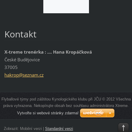
Kontakt
X-treme trenérka : .... Hana Kropáčková
České Budějovice
37005
hakrop@s
eznam.cz
Flyballové týmy pod záštitou Kynologického klubu při JČU © 2012 Všechna
práva vyhrazena. Nekopírujte obsah bez souhlasu administrátora Xtreme.
Vytvořte si webové stránky zdarma!
Zobrazit:
Mobilní verzi
|
Standardní verzi