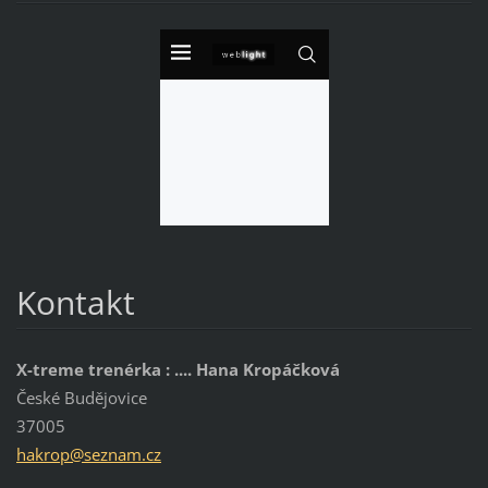
Kontakt
X-treme trenérka : .... Hana Kropáčková
České Budějovice
37005
hakrop@s
eznam.cz