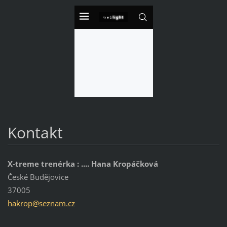
Kontakt
X-treme trenérka : .... Hana Kropáčková
České Budějovice
37005
hakrop@s
eznam.cz