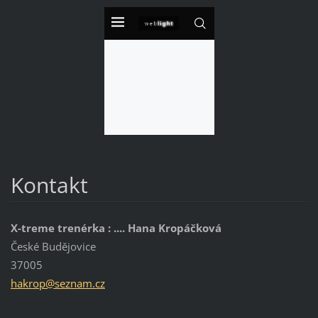
Kontakt
X-treme trenérka : .... Hana Kropáčková
České Budějovice
37005
hakrop@s
eznam.cz