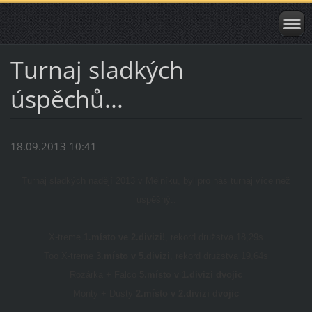
Turnaj sladkých
úspěchů...
18.09.2013 10:41
Turnaj sladkých nadějí 2013 v Mělníku, byl pro nás turnaj více než
úspěšný..
X-treme
1.místo ve 2.divizi!
, rekord družstva 18,29s
Too X-treme
3.místo v 5.divizi
, rekord družstva 19,64s
Rozárka + Falco
5.místo v 1.divizi dvojic
Monty + Dusty
2.místo v
2.divizi dvojic