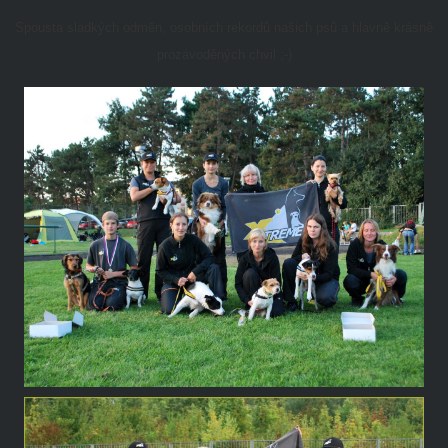
Spousta sladkých odměn, osobních rekordů našich psů a hlavně krásně
prozávoděných chvil ;-)