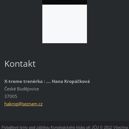
Kontakt
X-treme trenérka : .... Hana Kropáčková
České Budějovice
37005
hakrop@s
eznam.cz
Flyballové týmy pod záštitou Kynologického klubu při JČU © 2012 Všechna