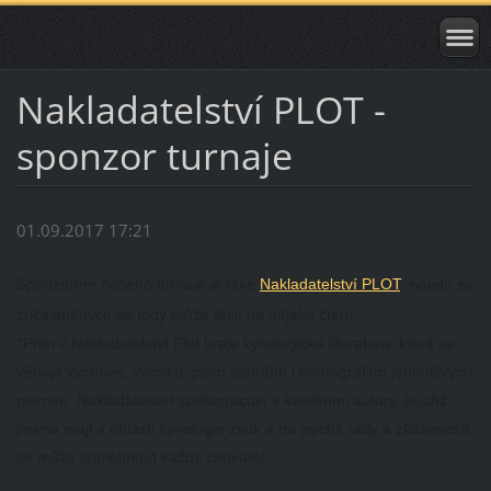
Nakladatelství PLOT -
sponzor turnaje
01.09.2017 17:21
Sponzorem našeho turnaje je také
Nakladatelství PLOT
,
někdo ze
zúčastněných se tedy může těšit na nějaké čtení.
"Prim v Nakladatelství Plot hraje kynologická literatura, která se
věnuje výchově, výcviku, psím sportům i monografiím jednotlivých
plemen. Nakladatelství spolupracuje s kvalitními autory, jejichž
jména mají v oblasti kynologie zvuk a na jejichž rady a zkušenosti
se může spolehnout každý chovatel."