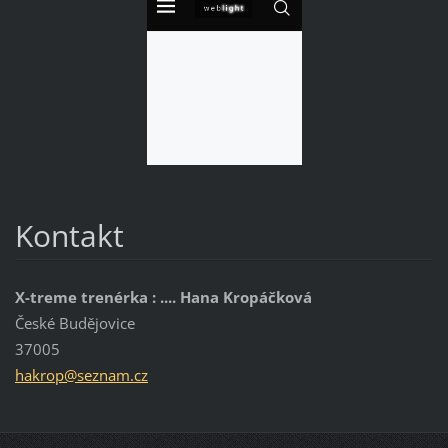
Kontakt
X-treme trenérka : .... Hana Kropáčková
České Budějovice
37005
hakrop@s
eznam.cz