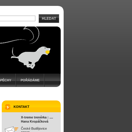
HLEDAT
SPĚCHY
POŘÁDÁME
KONTAKT
X-treme trenérka : ....
Hana Kropáčková
České Budějovice