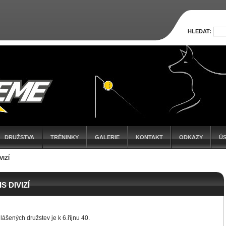
HLEDAT:
DRUŽSTVA
TRÉNINKY
GALERIE
KONTAKT
ODKAZY
Ú
IZÍ
 DIVIZÍ
hlášených družstev je k 6.říjnu 40.