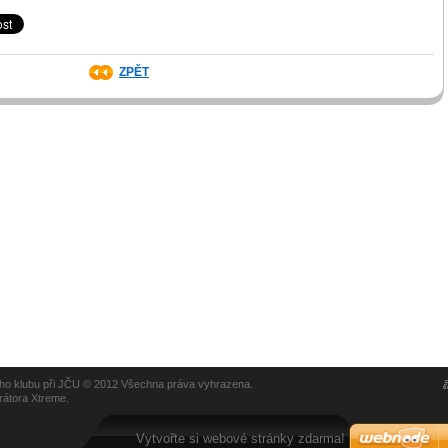
ZPĚT
kého klubu při JČU © 2012 Všechna práva vyhrazena.
rátora Xtreme.
Vytvořte si webové stránky zdarma!