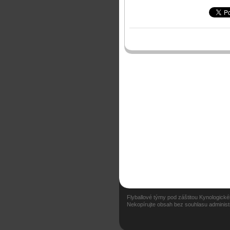
Flyballové týmy pod záštitou Kynologic
Nekopírujte obsah bez souhlasu administ