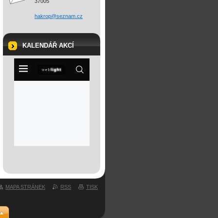
37005
hakrop@s
eznam.cz
KALENDÁŘ AKCÍ
MAPA STRÁNEK
RSS
TISK