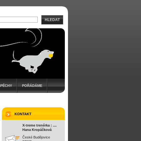
HLEDAT
SPĚCHY
POŘÁDÁME
KONTAKT
X-treme trenérka : ....
Hana Kropáčková
České Budějovice