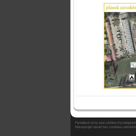
Flyballové týmy pod záštitou Kynologic
Nekopírujte obsah bez souhlasu administ