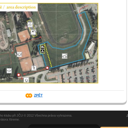
ZPĚT
kého klubu při JČU © 2012 Všechna práva vyhrazena.
rátora Xtreme.